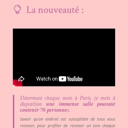
La nouveauté :

Désormais chaque mois à Paris, je mets à
disposition
une immense salle pouvant
contenir 70 personne
s.
Savoir qu’un endroit est susceptible de tous vous
recevoir, pour profiter de recevoir un soin chaque