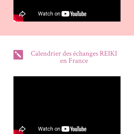
Calendrier des échanges REIKI

en France