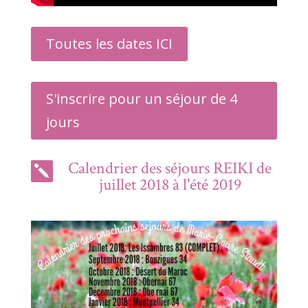
Toutes les dates ICI
S'inscrire pour un séjour de 4
jours
Calendrier des séjours REIKI de

juillet 2018 à l'été 2019