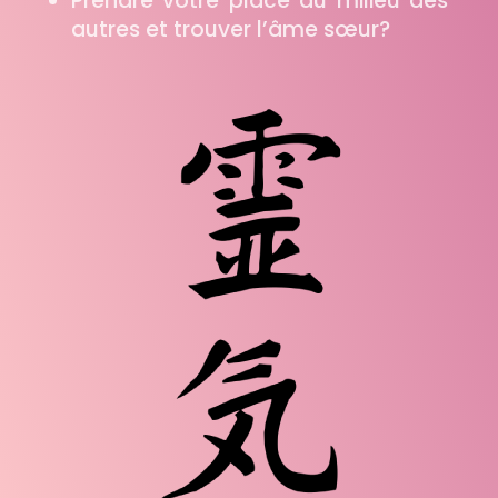
Prendre votre place au milieu des
autres et trouver l’âme sœur?