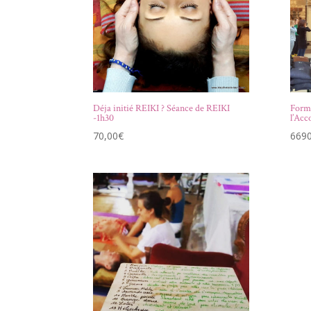
Déja initié REIKI ? Séance de REIKI
Forma
-1h30
l’Ac
70,00
€
6690