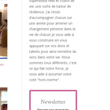
superviseur reiki et coach de
vie; une sorte de tuteur de
résilience. J'ai choisi
d'accompagner chacun sur
une année pour amener un
changement pérenne dans la
vie de chacun Je vous aide à
vous construire en vous
appuyant sur vos dons et
talents pour ainsi remettre du
sens dans votre vie. Nous
sommes tous différents, c'est
née
ce qui fait notre force, je
vous aide à assumer votre
coté "hors-norme".
Newsletter
S'inscrire pour recevoir les