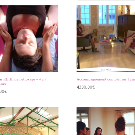
ns REIKI de nettoyage – 4 à 7
Accompagnement complet sur 1 an
ines
4330,00
€
00
€