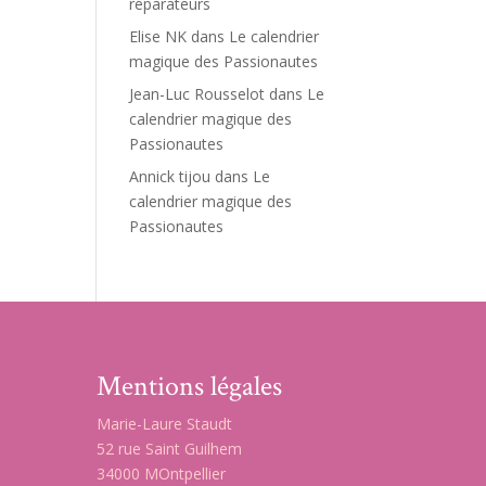
réparateurs
Elise NK
dans
Le calendrier
magique des Passionautes
Jean-Luc Rousselot
dans
Le
calendrier magique des
Passionautes
Annick tijou
dans
Le
calendrier magique des
Passionautes
Mentions légales
Marie-Laure Staudt
52 rue Saint Guilhem
34000 MOntpellier