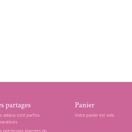
s partages
Panier
s adieux sont parfois
Votre panier est vide.
parateurs
s précieuses énergies du