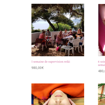
1 semaine de supervision reiki
6 soi
sema
980,00
€
480,